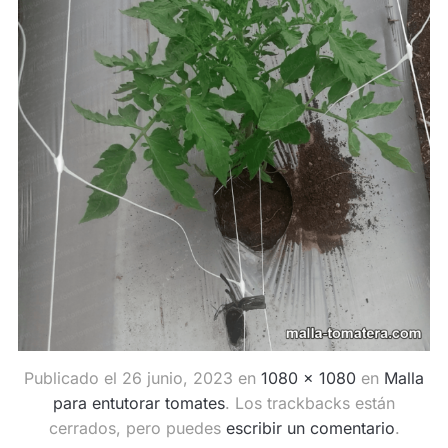
Publicado el
26 junio, 2023
en
1080 × 1080
en
Malla
para entutorar tomates
. Los trackbacks están
cerrados, pero puedes
escribir un comentario
.